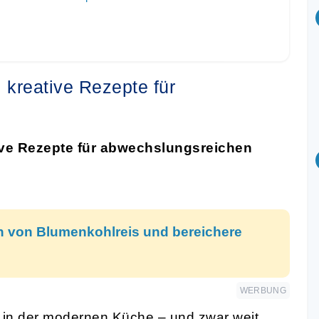
 kreative Rezepte für
ive Rezepte für abwechslungsreichen
en von Blumenkohlreis und bereichere
WERBUNG
e in der modernen Küche – und zwar weit